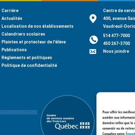
Carrière
Centre de servi
Actualités
400, avenue Sai
Localisation de nos établissements
Vaudreuil-Dori
Calendriers scolaires
514 477-7000
Plaintes et protecteur de l'élève
450 267-3700
Publications
Nous joindre
Règlements et politiques
Politique de confidentialité
Pour offrir les meilleu
accéder aux informatio
données telles que le 
consentir ou de retire
Consultez notre
Énoncé