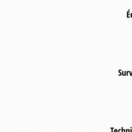
É
Surv
Techni