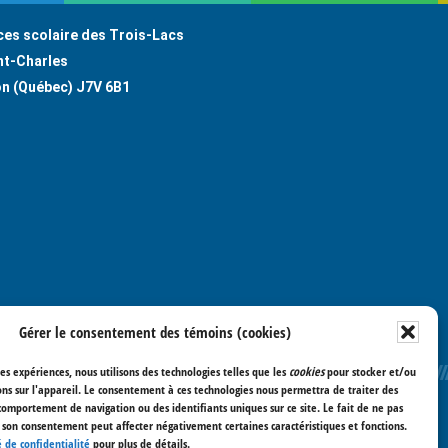
ces scolaire des Trois-Lacs
nt-Charles
on (Québec) J7V 6B1
Gérer le consentement des témoins (cookies)
res expériences, nous utilisons des technologies telles que les
cookies
pour stocker et/ou
ns sur l'appareil. Le consentement à ces technologies nous permettra de traiter des
comportement de navigation ou des identifiants uniques sur ce site. Le fait de ne pas
r son consentement peut affecter négativement certaines caractéristiques et fonctions.
 de confidentialité
pour plus de détails.