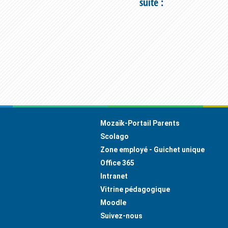
Fermeture
suite :
des
bureaux
administratifs
Footer
Mozaïk-Portail Parents
Scolago
Zone employé - Guichet unique
Office 365
Intranet
Vitrine pédagogique
Moodle
Suivez-nous