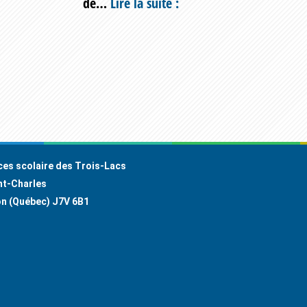
Inauguration
de…
Lire la suite :
de
l’école
des
Canotiers
ces scolaire des Trois-Lacs
nt-Charles
on (Québec) J7V 6B1