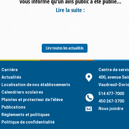
vous informe qu’un avis public a été publié…
Conseil
Lire la suite :
d’administration
–
séance
ordinaire
Lire toutes les actualités
du
25
juin
Carrière
Centre de servi
Actualités
400, avenue Sai
2026
Localisation de nos établissements
Vaudreuil-Dori
Calendriers scolaires
514 477-7000
Plaintes et protecteur de l'élève
450 267-3700
Publications
Nous joindre
Règlements et politiques
Politique de confidentialité