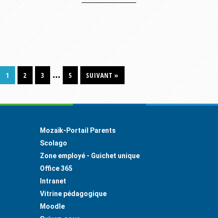
Interim
…
PAGE
PAGE
PAGE
PAGE
1
2
3
5
SUIVANT »
pages
omitted
Footer
Mozaïk-Portail Parents
Scolago
Zone employé - Guichet unique
Office 365
Intranet
Vitrine pédagogique
Moodle