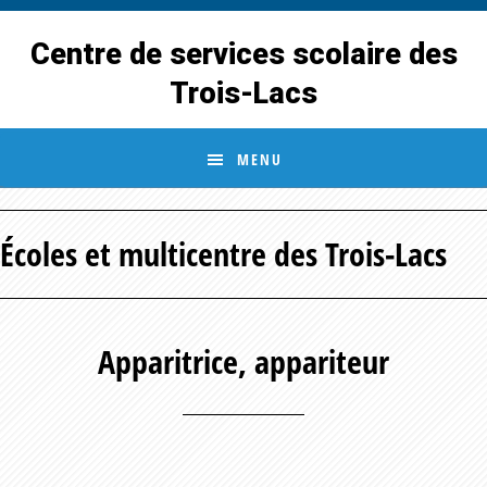
Skip
Skip
to
to
Centre de services scolaire des
main
footer
Trois-Lacs
content
MENU
Écoles et multicentre des Trois-Lacs
Apparitrice, appariteur