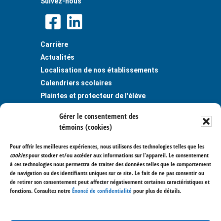
Suivez-nous
Carrière
Actualités
Localisation de nos établissements
Calendriers scolaires
Plaintes et protecteur de l'élève
Publications
Gérer le consentement des
Règlements et politiques
témoins (cookies)
Politique de confidentialité
Pour offrir les meilleures expériences, nous utilisons des technologies telles que les
Centre de services scolaire des
cookies
pour stocker et/ou accéder aux informations sur l'appareil. Le consentement
Trois-Lacs
à ces technologies nous permettra de traiter des données telles que le comportement
de navigation ou des identifiants uniques sur ce site. Le fait de ne pas consentir ou
400, avenue Saint-Charles
de retirer son consentement peut affecter négativement certaines caractéristiques et
Vaudreuil-Dorion (Québec) J7V 6B1
fonctions. Consultez notre
Énoncé de confidentialité
pour plus de détails.
514 477-7000
450 267-3700