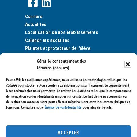
Carrière
Actualités
Localisation de nos établissements
Calendriers scolaires
Plaintes et protecteur de l'élève
Publications
Gérer le consentement des
Règlements et politiques
témoins (cookies)
Politique de confidentialité
Pour offrir les meilleures expériences, nous utilisons des technologies telles que les
Centre de services scolaire des
cookies
pour stocker et/ou accéder aux informations sur l'appareil. Le consentement
Trois-Lacs
à ces technologies nous permettra de traiter des données telles que le comportement
de navigation ou des identifiants uniques sur ce site. Le fait de ne pas consentir ou
400, avenue Saint-Charles
de retirer son consentement peut affecter négativement certaines caractéristiques et
Vaudreuil-Dorion (Québec) J7V 6B1
fonctions. Consultez notre
Énoncé de confidentialité
pour plus de détails.
514 477-7000
450 267-3700
Nous joindre
ACCEPTER