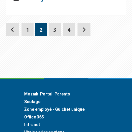
1
2
3
4
Footer
Mozaïk-Portail Parents
Scolago
Zone employé - Guichet unique
Office 365
Intranet