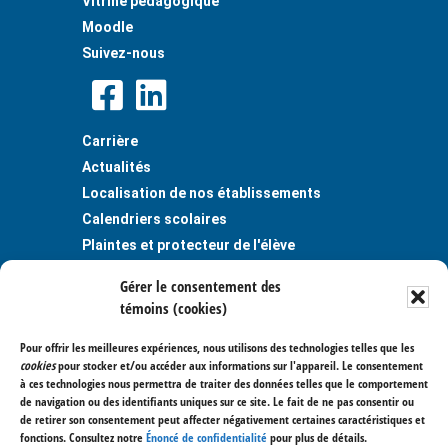
Vitrine pédagogique
Moodle
Suivez-nous
Carrière
Actualités
Localisation de nos établissements
Calendriers scolaires
Plaintes et protecteur de l'élève
Publications
Gérer le consentement des
Règlements et politiques
témoins (cookies)
Politique de confidentialité
Pour offrir les meilleures expériences, nous utilisons des technologies telles que les
Centre de services scolaire des
cookies
pour stocker et/ou accéder aux informations sur l'appareil. Le consentement
Trois-Lacs
à ces technologies nous permettra de traiter des données telles que le comportement
de navigation ou des identifiants uniques sur ce site. Le fait de ne pas consentir ou
400, avenue Saint-Charles
de retirer son consentement peut affecter négativement certaines caractéristiques et
Vaudreuil-Dorion (Québec) J7V 6B1
fonctions. Consultez notre
Énoncé de confidentialité
pour plus de détails.