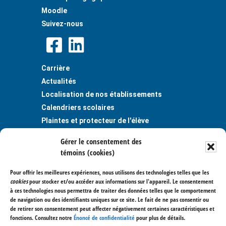
Moodle
Suivez-nous
Carrière
Actualités
Localisation de nos établissements
Calendriers scolaires
Plaintes et protecteur de l'élève
Publications
Gérer le consentement des
Règlements et politiques
témoins (cookies)
Politique de confidentialité
Pour offrir les meilleures expériences, nous utilisons des technologies telles que les
Centre de services scolaire des
cookies
pour stocker et/ou accéder aux informations sur l'appareil. Le consentement
Trois-Lacs
à ces technologies nous permettra de traiter des données telles que le comportement
de navigation ou des identifiants uniques sur ce site. Le fait de ne pas consentir ou
400, avenue Saint-Charles
de retirer son consentement peut affecter négativement certaines caractéristiques et
Vaudreuil-Dorion (Québec) J7V 6B1
fonctions. Consultez notre
Énoncé de confidentialité
pour plus de détails.