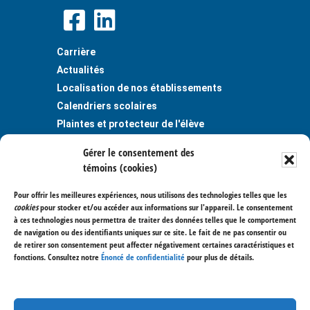
Carrière
Actualités
Localisation de nos établissements
Calendriers scolaires
Plaintes et protecteur de l'élève
Publications
Gérer le consentement des
Règlements et politiques
témoins (cookies)
Politique de confidentialité
Pour offrir les meilleures expériences, nous utilisons des technologies telles que les
Centre de services scolaire des
cookies
pour stocker et/ou accéder aux informations sur l'appareil. Le consentement
Trois-Lacs
à ces technologies nous permettra de traiter des données telles que le comportement
de navigation ou des identifiants uniques sur ce site. Le fait de ne pas consentir ou
400, avenue Saint-Charles
de retirer son consentement peut affecter négativement certaines caractéristiques et
Vaudreuil-Dorion (Québec) J7V 6B1
fonctions. Consultez notre
Énoncé de confidentialité
pour plus de détails.
514 477-7000
450 267-3700
Nous joindre