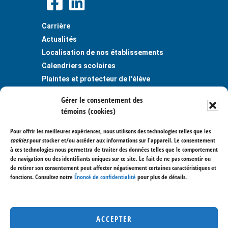
Carrière
Actualités
Localisation de nos établissements
Calendriers scolaires
Plaintes et protecteur de l'élève
Publications
Gérer le consentement des
Règlements et politiques
témoins (cookies)
Politique de confidentialité
Pour offrir les meilleures expériences, nous utilisons des technologies telles que les
Centre de services scolaire des
cookies
pour stocker et/ou accéder aux informations sur l'appareil. Le consentement
Trois-Lacs
à ces technologies nous permettra de traiter des données telles que le comportement
de navigation ou des identifiants uniques sur ce site. Le fait de ne pas consentir ou
400, avenue Saint-Charles
de retirer son consentement peut affecter négativement certaines caractéristiques et
Vaudreuil-Dorion (Québec) J7V 6B1
fonctions. Consultez notre
Énoncé de confidentialité
pour plus de détails.
514 477-7000
450 267-3700
Nous joindre
ACCEPTER