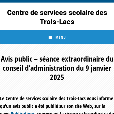
Skip
Skip
to
to
Centre de services scolaire des
main
footer
Trois-Lacs
content
MENU
Avis public – séance extraordinaire du
conseil d’administration du 9 janvier
2025
Le Centre de services scolaire des Trois-Lacs vous informe
qu’un avis public a été publié sur son site Web, sur la
page
Publications
, concernant la séance extraordinaire du