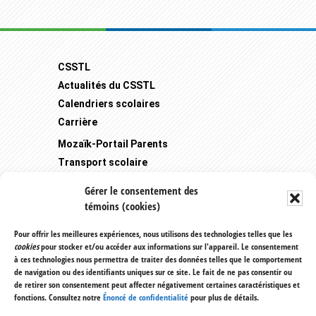
Footer
CSSTL
Actualités du CSSTL
Calendriers scolaires
Carrière
Mozaïk-Portail Parents
Transport scolaire
Plaintes et protecteur de l'élève
Gérer le consentement des
Règlements et politiques
témoins (cookies)
Saint-Zotique - 1171, rue Principale
Pour offrir les meilleures expériences, nous utilisons des technologies telles que les
Saint-Zotique (Québec) J0P 1Z0
cookies
pour stocker et/ou accéder aux informations sur l'appareil. Le consentement
à ces technologies nous permettra de traiter des données telles que le comportement
450 267-3290
de navigation ou des identifiants uniques sur ce site. Le fait de ne pas consentir ou
de retirer son consentement peut affecter négativement certaines caractéristiques et
de la Riveraine - 425, 34e avenue
fonctions. Consultez notre
Énoncé de confidentialité
pour plus de détails.
Saint-Zotique (Québec) J0P 1Z0