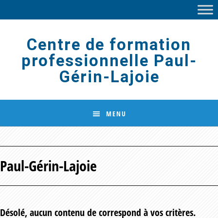
Skip
Skip
to
to
main
footer
Centre de formation
content
professionnelle Paul-
Gérin-Lajoie
MENU
Paul-Gérin-Lajoie
Désolé, aucun contenu de correspond à vos critères.