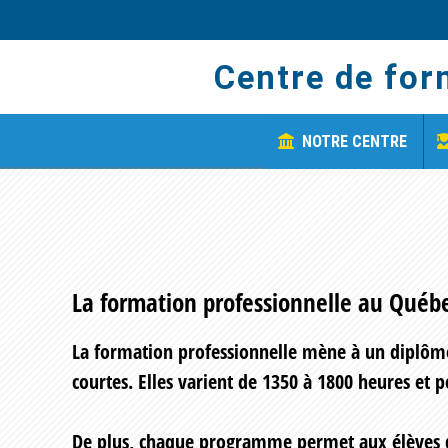
Skip
Skip
to
to
Centre de for
main
footer
content
NOTRE CENTRE
La formation professionnelle au Québ
La formation professionnelle mène à un diplôme
courtes. Elles varient de 1350 à 1800 heures et 
De plus, chaque programme permet aux élèves de