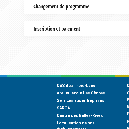
Changement de programme
Inscription et paiement
Footer
CSS des Trois-Lacs
C
Atelier-école Les Cèdres
C
(
Services aux entreprises
G
SARCA
P
Centre des Belles-Rives
P
Localisation de nos