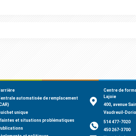
arrière
Centre de forma
Lajoie
entrale automatisée de remplacement
CAR)
400, avenue Sai
uichet unique
Vaudreuil-Dori
laintes et situations problématiques
514 477-7020
ublications
450 267-3700