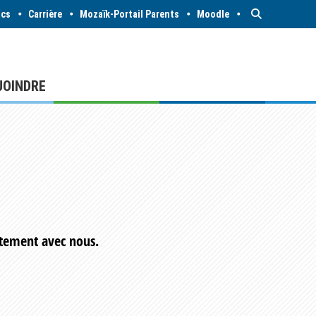
acs
Carrière
Mozaïk-Portail Parents
Moodle
JOINDRE
ctement avec nous.