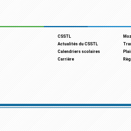
Footer
CSSTL
Moz
Actualités du CSSTL
Tra
Calendriers scolaires
Plai
Carrière
Règ