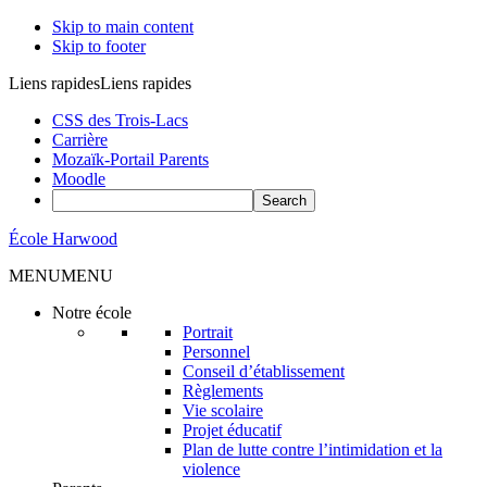
Skip to main content
Skip to footer
Liens rapides
Liens rapides
CSS des Trois-Lacs
Carrière
Mozaïk-Portail Parents
Moodle
École Harwood
MENU
MENU
Notre école
Portrait
Personnel
Conseil d’établissement
Règlements
Vie scolaire
Projet éducatif
Plan de lutte contre l’intimidation et la
violence