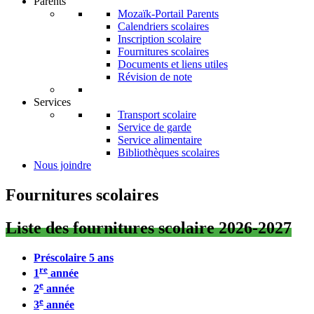
Parents
Mozaïk-Portail Parents
Calendriers scolaires
Inscription scolaire
Fournitures scolaires
Documents et liens utiles
Révision de note
Services
Transport scolaire
Service de garde
Service alimentaire
Bibliothèques scolaires
Nous joindre
Fournitures scolaires
Liste des fournitures scolaire 2026-2027
Préscolaire 5 ans
re
1
année
e
2
année
e
3
année