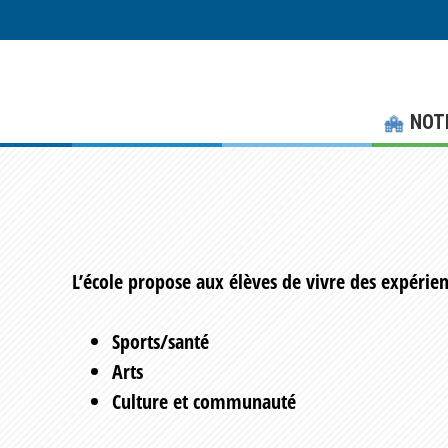
Skip
Skip
to
to
main
footer
content
NOT
L’école propose aux élèves de vivre des expérienc
Sports/santé
Arts
Culture et communauté