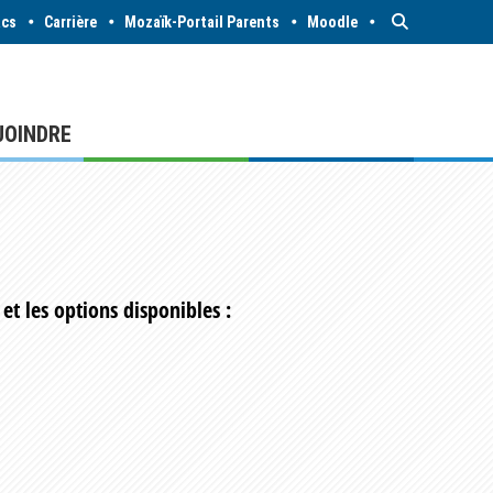
acs
Carrière
Mozaïk-Portail Parents
Moodle
JOINDRE
 et les options disponibles :