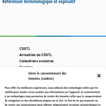
Référenciel terminologique et explicatif
Footer
CSSTL
Actualités du CSSTL
Calendriers scolaires
Carrière
Gérer le consentement des
Mozaïk-Portail Parents
témoins (cookies)
Transport scolaire
Plaintes et protecteur de l'élève
Pour offrir les meilleures expériences, nous utilisons des technologies telles que les
cookies
pour stocker et/ou accéder aux informations sur l'appareil. Le consentement
Règlements et politiques
à ces technologies nous permettra de traiter des données telles que le comportement
de navigation ou des identifiants uniques sur ce site. Le fait de ne pas consentir ou
400, avenue Saint-Charles, Pavillon
de retirer son consentement peut affecter négativement certaines caractéristiques et
P