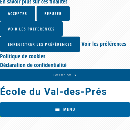
En savoir plus sur ces finalités
ACCEPTER
REFUSER
VOIR LES PRÉFÉRENCES
Voir les préférences
ENREGISTRER LES PRÉFÉRENCES
Politique de cookies
Déclaration de confidentialité
Skip
Skip
Liens rapides
to
to
École du Val-des-Prés
main
footer
content
MENU