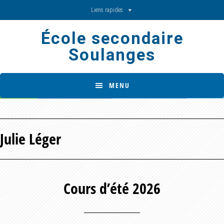
Skip
Skip
Liens rapides
to
to
École secondaire
main
footer
Soulanges
content
MENU
Julie Léger
Cours d’été 2026