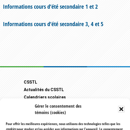
Informations cours d’été secondaire 1 et 2
Informations cours d’été secondaire 3, 4 et 5
Footer
CSSTL
Actualités du CSSTL
Calendriers scolaires
Carrière
Gérer le consentement des
témoins (cookies)
Mozaïk-Portail Parents
Transport scolaire
Pour offrir les meilleures expériences, nous utilisons des technologies telles que les
cookies
pour stocker et/ou accéder aux informations sur l'appareil. Le consentement
Plaintes et protecteur de l'élève