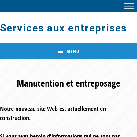
Skip
Skip
to
to
main
footer
Services aux entreprises
content
MENU
Manutention et entreposage
Notre nouveau site Web est actuellement en
construction.
Si vous avez besoin d’informations qui ne sont pas