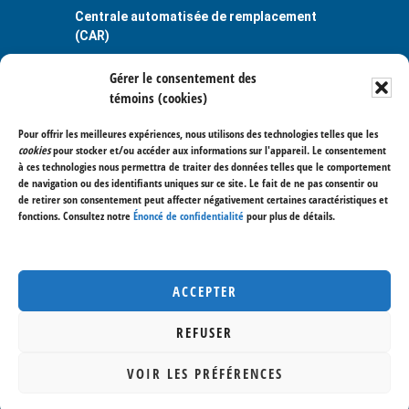
Centrale automatisée de remplacement
(CAR)
Guichet unique
Gérer le consentement des
Plaintes et situations problématiques
témoins (cookies)
Publications
Règlements et politiques
Pour offrir les meilleures expériences, nous utilisons des technologies telles que les
cookies
pour stocker et/ou accéder aux informations sur l'appareil. Le consentement
Services aux entreprises
à ces technologies nous permettra de traiter des données telles que le comportement
de navigation ou des identifiants uniques sur ce site. Le fait de ne pas consentir ou
400, avenue Saint-Charles
de retirer son consentement peut affecter négativement certaines caractéristiques et
Vaudreuil-Dorion (Québec) J7V 6B1
fonctions. Consultez notre
Énoncé de confidentialité
pour plus de détails.
514 477-7020
450 267-3700
Nous joindre
ACCEPTER
REFUSER
VOIR LES PRÉFÉRENCES
DROITS D'AUTEUR © 2026
CENTRE DE SERVICES SCOLAIRE DES TROIS-
LACS
· TOUS DROITS RÉSERVÉS