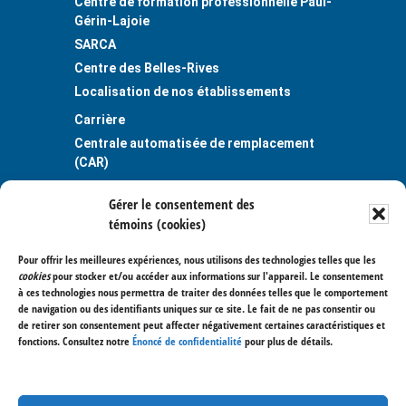
Centre de formation professionnelle Paul-
Gérin-Lajoie
SARCA
Centre des Belles-Rives
Localisation de nos établissements
Carrière
Centrale automatisée de remplacement
(CAR)
Guichet unique
Gérer le consentement des
Plaintes et situations problématiques
témoins (cookies)
Publications
Règlements et politiques
Pour offrir les meilleures expériences, nous utilisons des technologies telles que les
cookies
pour stocker et/ou accéder aux informations sur l'appareil. Le consentement
Services aux entreprises
à ces technologies nous permettra de traiter des données telles que le comportement
de navigation ou des identifiants uniques sur ce site. Le fait de ne pas consentir ou
400, avenue Saint-Charles
de retirer son consentement peut affecter négativement certaines caractéristiques et
Vaudreuil-Dorion (Québec) J7V 6B1
fonctions. Consultez notre
Énoncé de confidentialité
pour plus de détails.
514 477-7020
450 267-3700