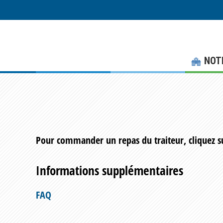
Skip
Skip
to
to
main
footer
content
NOT
Pour commander un repas du traiteur, cliquez su
Informations supplémentaires
FAQ