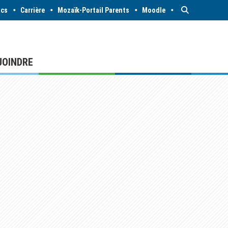
acs
Carrière
Mozaïk-Portail Parents
Moodle
JOINDRE