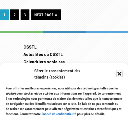
PAGE
PAGE
PAGE
GO
1
2
3
NEXT PAGE »
TO
Footer
CSSTL
Actualités du CSSTL
Calendriers scolaires
Carrière
Gérer le consentement des
témoins (cookies)
Mozaïk-Portail Parents
Transport scolaire
Pour offrir les meilleures expériences, nous utilisons des technologies telles que les
cookies
pour stocker et/ou accéder aux informations sur l'appareil. Le consentement
Plaintes et protecteur de l'élève
à ces technologies nous permettra de traiter des données telles que le comportement
Règlements et politiques
de navigation ou des identifiants uniques sur ce site. Le fait de ne pas consentir ou
de retirer son consentement peut affecter négativement certaines caractéristiques et
1355, rue du Bois
fonctions. Consultez notre
Énoncé de confidentialité
pour plus de détails.
Saint-Lazare (Québec) J7T 3B5
514 477-7001