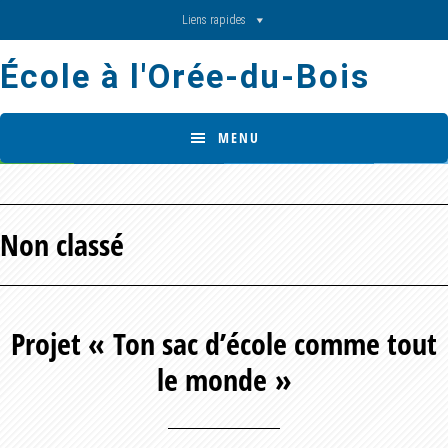
Skip
Skip
Liens rapides
to
to
École à l'Orée-du-Bois
main
footer
content
MENU
Non classé
Projet « Ton sac d’école comme tout
le monde »