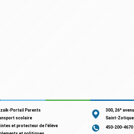
e
zaïk-Portail Parents
300, 26
aven
ansport scolaire
Saint-Zotique
intes et protecteur de l'élève
450-200-4670
glements et politiques