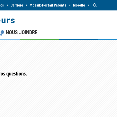
acs
Carrière
Mozaïk-Portail Parents
Moodle
eurs
NOUS JOINDRE
vos questions.