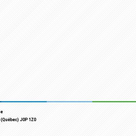
ue
 (Québec) J0P 1Z0