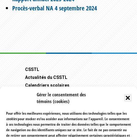
Procès-verbal NA 4 septembre 2024
Footer
CSSTL
Actualités du CSSTL
Calendriers scolaires
Carrière
Gérer le consentement des
témoins (cookies)
Mozaïk-Portail Parents
Transport scolaire
Pour offrir les meilleures expériences, nous utilisons des technologies telles que les
cookies
pour stocker et/ou accéder aux informations sur l'appareil. Le consentement
Plaintes et protecteur de l'élève
à ces technologies nous permettra de traiter des données telles que le comportement
Règlements et politiques
de navigation ou des identifiants uniques sur ce site. Le fait de ne pas consentir ou
de retirer son consentement peut affecter négativement certaines caractéristiques et
225, boulevard Pincourt