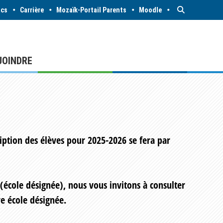
acs
Carrière
Mozaïk-Portail Parents
Moodle
JOINDRE
scription des élèves pour 2025-2026
se fera par
(école désignée), nous vous invitons à consulter
re école désignée.