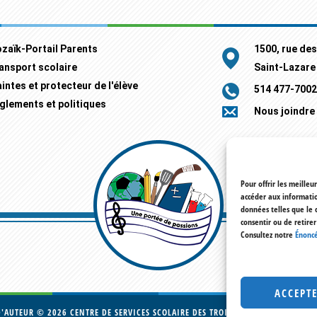
zaïk-Portail Parents
1500, rue de
ansport scolaire
Saint-Lazare
aintes et protecteur de l'élève
514 477-7002
glements et politiques
Nous joindre
Pour offrir les meilleu
accéder aux informatio
données telles que le 
consentir ou de retire
Consultez notre
Énoncé
ACCEPT
D'AUTEUR © 2026
CENTRE DE SERVICES SCOLAIRE DES TROIS-LACS
· TOUS DROITS 