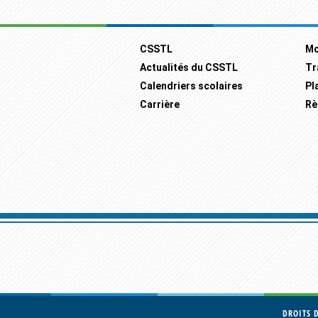
Footer
CSSTL
Mo
Actualités du CSSTL
Tr
Calendriers scolaires
Pl
Carrière
Rè
DROITS 