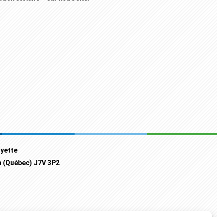
oyette
n (Québec) J7V 3P2