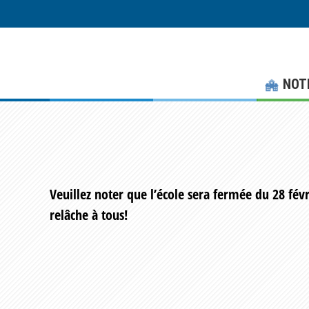
Skip
Skip
to
to
main
footer
content
NOT
Veuillez noter que l’école sera fermée du 28 fév
relâche à tous!