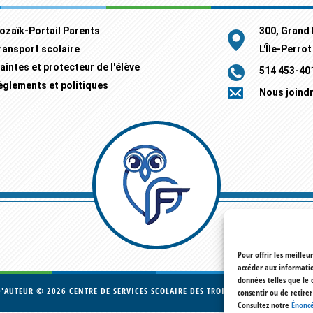
ozaïk-Portail Parents
300, Grand
ransport scolaire
L'Île-Perro
aintes et protecteur de l'élève
514 453-40
èglements et politiques
Nous joind
Pour offrir les meilleu
accéder aux informatio
données telles que le 
D'AUTEUR © 2026
CENTRE DE SERVICES SCOLAIRE DES TROIS-LACS
· TOUS DROITS 
consentir ou de retire
Consultez notre
Énoncé