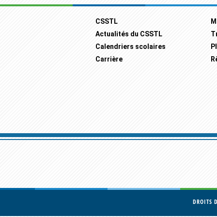
Footer
CSSTL
M
Actualités du CSSTL
T
Calendriers scolaires
Pl
Carrière
R
DROITS 