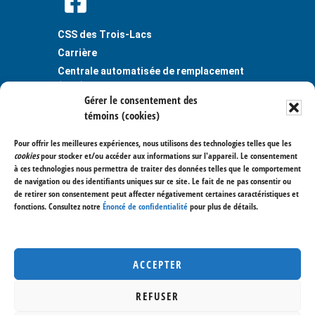
CSS des Trois-Lacs
Carrière
Centrale automatisée de remplacement
(CAR)
Gérer le consentement des
Guichet unique
témoins (cookies)
Plaintes et situations problématiques
Publications
Pour offrir les meilleures expériences, nous utilisons des technologies telles que les
cookies
pour stocker et/ou accéder aux informations sur l'appareil. Le consentement
Règlements et politiques
à ces technologies nous permettra de traiter des données telles que le comportement
de navigation ou des identifiants uniques sur ce site. Le fait de ne pas consentir ou
Atelier-école Les Cèdres
de retirer son consentement peut affecter négativement certaines caractéristiques et
1587, chemin Saint-Dominique
fonctions. Consultez notre
Énoncé de confidentialité
pour plus de détails.
Les Cèdres (Québec) J7T 1K8
514 477-7020
Nous joindre
ACCEPTER
REFUSER