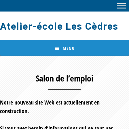
Skip
Skip
to
to
main
footer
Atelier-école Les Cèdres
content
MENU
Salon de l’emploi
Notre nouveau site Web est actuellement en
construction.
Si vous avez besoin d’informations qui ne sont pas