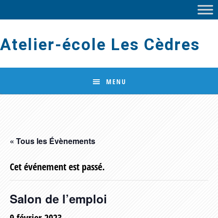
Skip
Skip
to
to
main
footer
Atelier-école Les Cèdres
content
MENU
« Tous les Évènements
Cet événement est passé.
Salon de l’emploi
9 février 2023